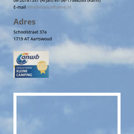
06-20781357 (Arjan) en 06-17586265 (Karin)
E-mail
info@manuelhoeve.nl
Adres
Schoolstraat 37a
1719 AT Aartswoud