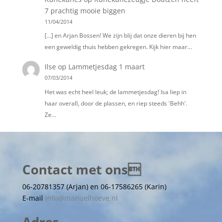
7 prachtig mooie biggen
11/04/2014
[…] en Arjan Bossen! We zijn blij dat onze dieren bij hen
een geweldig thuis hebben gekregen. Kijk hier maar…
Ilse
op
Lammetjesdag 1 maart
07/03/2014
Het was echt heel leuk; de lammetjesdag! Isa liep in
haar overall, door de plassen, en riep steeds 'Behh'.
Ze…
Contact met ons
06-20781357 (Arjan) en 06-17586265 (Karin)
E-mail
info@manuelhoeve.nl
Adres