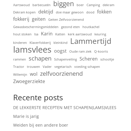
biggen
Aartswoud
barbecueën
boer
Camping
dekram
dektijd
fokken
Dekram kopen
doe maar gewoon
dood
fokkerij
geiten
Geiten Zelfvoorzienend
Gewasbeschermingsmiddelen
gezond eten
houtkachel
Karin
hout stoken
Isa
Katten
kerk aartswoud
keuring
Lammertijd
kinderen
Klaverfokkerij
kleinkind
lamsvlees
oogst
Oude ram ziek
Q-koorts
schapen
Scheren
rammen
Schapenveiling
schooltje
Tractor
trouwen
Vader
vegetarisch
voeding schapen
zelfvoorzienend
wol
Willemijn
Zwoegerziekte
Recente posts
DE LEKKERSTE RECEPTEN MET SCHAPEN(LAMS)VLEES
Marie is jarig
Weiden bij een andere boer