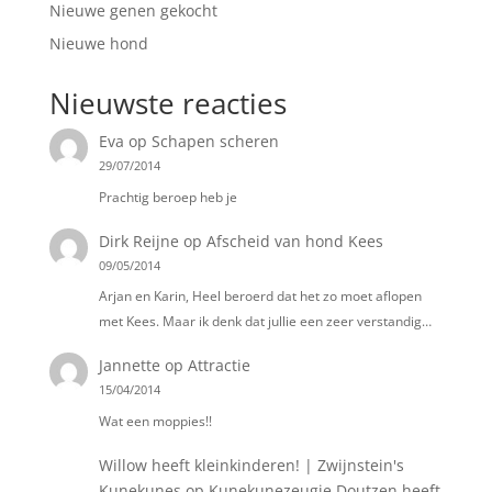
Nieuwe genen gekocht
Nieuwe hond
Nieuwste reacties
Eva
op
Schapen scheren
29/07/2014
Prachtig beroep heb je
Dirk Reijne
op
Afscheid van hond Kees
09/05/2014
Arjan en Karin, Heel beroerd dat het zo moet aflopen
met Kees. Maar ik denk dat jullie een zeer verstandig…
Jannette
op
Attractie
15/04/2014
Wat een moppies!!
Willow heeft kleinkinderen! | Zwijnstein's
Kunekunes
op
Kunekunezeugje Doutzen heeft