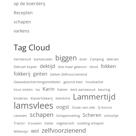
op de boerderij
Recepten
schapen
varkens
Tag Cloud
biggen
Aartswoud
barbecueën
boer
Camping
dekram
dektijd
fokken
Dekram kopen
doe maar gewoon
dood
fokkerij
geiten
Geiten Zelfvoorzienend
Gewasbeschermingsmiddelen
gezond eten
houtkachel
Karin
hout stoken
Isa
Katten
kerk aartswoud
keuring
Lammertijd
kinderen
Klaverfokkerij
kleinkind
lamsvlees
oogst
Oude ram ziek
Q-koorts
schapen
Scheren
rammen
Schapenveiling
schooltje
Tractor
trouwen
Vader
vegetarisch
voeding schapen
zelfvoorzienend
wol
Willemijn