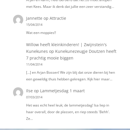
met Kees. Maar ik denk dat jullie een zeer verstandig…
Jannette
op
Attractie
15/04/2014
Wat een moppies!!
Willow heeft kleinkinderen! | Zwijnstein's
Kunekunes
op
Kunekunezeugje Doutzen heeft
7 prachtig mooie biggen
11/04/2014
[…] en Arjan Bossen! We zijn blij dat onze dieren bij hen
een geweldig thuis hebben gekregen. Kijk hier maar…
Ilse
op
Lammetjesdag 1 maart
07/03/2014
Het was echt heel leuk; de lammetjesdag! Isa liep in
haar overall, door de plassen, en riep steeds 'Behh'.
Ze…