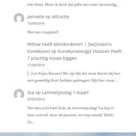
met Kees. Maar ik denk dat jullie een zeer verstandig…
Jannette
op
Attractie
15/04/2014
Wat een moppies!!
Willow heeft kleinkinderen! | Zwijnstein's
Kunekunes
op
Kunekunezeugje Doutzen heeft
7 prachtig mooie biggen
11/04/2014
[…] en Arjan Bossen! We zijn blij dat onze dieren bij hen
een geweldig thuis hebben gekregen. Kijk hier maar…
Ilse
op
Lammetjesdag 1 maart
07/03/2014
Het was echt heel leuk; de lammetjesdag! Isa liep in
haar overall, door de plassen, en riep steeds 'Behh'.
Ze…