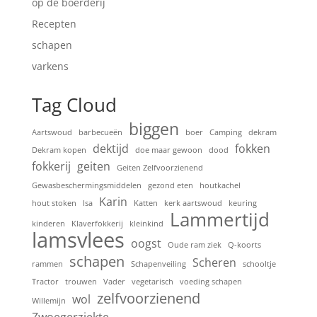
op de boerderij
Recepten
schapen
varkens
Tag Cloud
biggen
Aartswoud
barbecueën
boer
Camping
dekram
dektijd
fokken
Dekram kopen
doe maar gewoon
dood
fokkerij
geiten
Geiten Zelfvoorzienend
Gewasbeschermingsmiddelen
gezond eten
houtkachel
Karin
hout stoken
Isa
Katten
kerk aartswoud
keuring
Lammertijd
kinderen
Klaverfokkerij
kleinkind
lamsvlees
oogst
Oude ram ziek
Q-koorts
schapen
Scheren
rammen
Schapenveiling
schooltje
Tractor
trouwen
Vader
vegetarisch
voeding schapen
zelfvoorzienend
wol
Willemijn