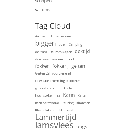
schapen
varkens
Tag Cloud
Aartswoud
barbecueën
biggen
boer
Camping
dektijd
dekram
Dekram kopen
doe maar gewoon
dood
fokken
fokkerij
geiten
Geiten Zelfvoorzienend
Gewasbeschermingsmiddelen
gezond eten
houtkachel
Karin
hout stoken
Isa
Katten
kerk aartswoud
keuring
kinderen
Klaverfokkerij
kleinkind
Lammertijd
lamsvlees
oogst