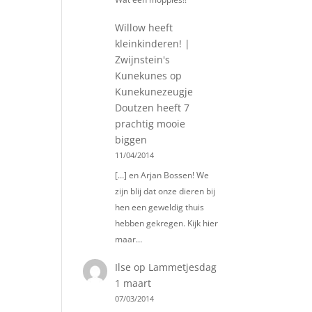
Willow heeft
kleinkinderen! |
Zwijnstein's
Kunekunes
op
Kunekunezeugje
Doutzen heeft 7
prachtig mooie
biggen
11/04/2014
[…] en Arjan Bossen! We
zijn blij dat onze dieren bij
hen een geweldig thuis
hebben gekregen. Kijk hier
maar…
Ilse
op
Lammetjesdag
1 maart
07/03/2014