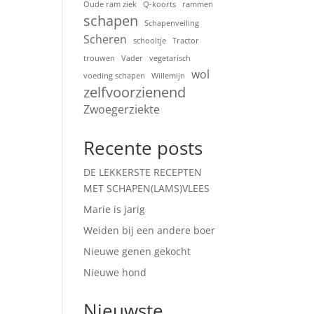
Oude ram ziek
Q-koorts
rammen
schapen
Schapenveiling
Scheren
schooltje
Tractor
trouwen
Vader
vegetarisch
wol
voeding schapen
Willemijn
zelfvoorzienend
Zwoegerziekte
Recente posts
DE LEKKERSTE RECEPTEN
MET SCHAPEN(LAMS)VLEES
Marie is jarig
Weiden bij een andere boer
Nieuwe genen gekocht
Nieuwe hond
Nieuwste