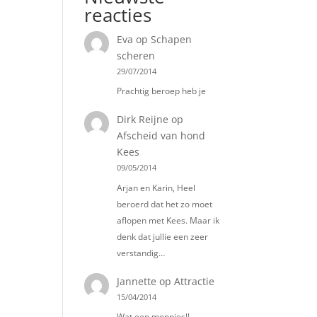
reacties
Eva
op
Schapen
scheren
29/07/2014
Prachtig beroep heb je
Dirk Reijne
op
Afscheid van hond
Kees
09/05/2014
Arjan en Karin, Heel
beroerd dat het zo moet
aflopen met Kees. Maar ik
denk dat jullie een zeer
verstandig…
Jannette
op
Attractie
15/04/2014
Wat een moppies!!