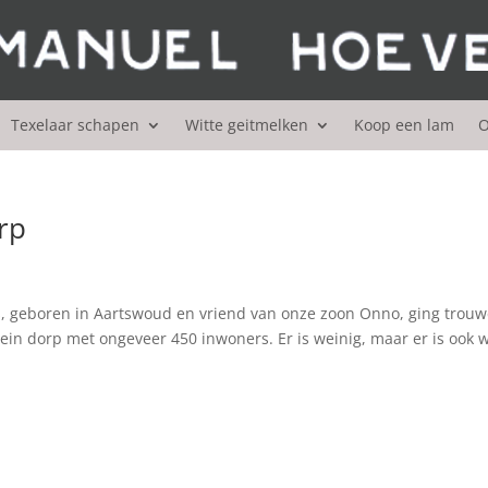
Texelaar schapen
Witte geitmelken
Koop een lam
O
rp
s, geboren in Aartswoud en vriend van onze zoon Onno, ging trou
ein dorp met ongeveer 450 inwoners. Er is weinig, maar er is ook 