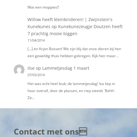
Wat een moppies!!
Willow heeft kleinkinderen! | Zwijnstein's
Kunekunes
op
Kunekunezeugje Doutzen heeft
7 prachtig mooie biggen
11/04/2014
[…] en Arjan Bossen! We zijn blij dat onze dieren bij hen
een geweldig thuis hebben gekregen. Kijk hier maar…
Ilse
op
Lammetjesdag 1 maart
07/03/2014
Het was echt heel leuk; de lammetjesdag! Isa liep in
haar overall, door de plassen, en riep steeds 'Behh'.
Ze…
Contact met ons