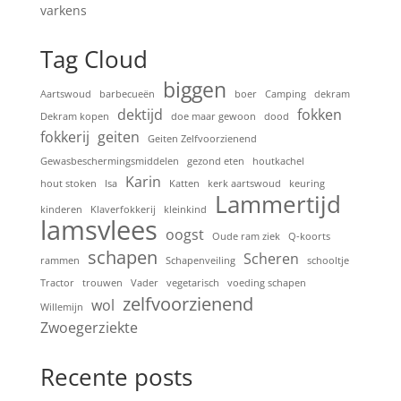
varkens
Tag Cloud
biggen
Aartswoud
barbecueën
boer
Camping
dekram
dektijd
fokken
Dekram kopen
doe maar gewoon
dood
fokkerij
geiten
Geiten Zelfvoorzienend
Gewasbeschermingsmiddelen
gezond eten
houtkachel
Karin
hout stoken
Isa
Katten
kerk aartswoud
keuring
Lammertijd
kinderen
Klaverfokkerij
kleinkind
lamsvlees
oogst
Oude ram ziek
Q-koorts
schapen
Scheren
rammen
Schapenveiling
schooltje
Tractor
trouwen
Vader
vegetarisch
voeding schapen
zelfvoorzienend
wol
Willemijn
Zwoegerziekte
Recente posts