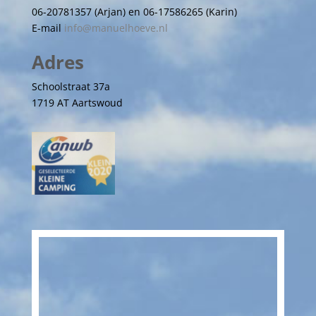
06-20781357 (Arjan) en 06-17586265 (Karin)
E-mail
info@manuelhoeve.nl
Adres
Schoolstraat 37a
1719 AT Aartswoud