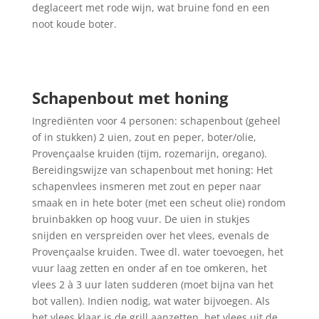
deglaceert met rode wijn, wat bruine fond en een
noot koude boter.
Schapenbout met honing
Ingrediënten voor 4 personen: schapenbout (geheel
of in stukken) 2 uien, zout en peper, boter/olie,
Provençaalse kruiden (tijm, rozemarijn, oregano).
Bereidingswijze van schapenbout met honing: Het
schapenvlees insmeren met zout en peper naar
smaak en in hete boter (met een scheut olie) rondom
bruinbakken op hoog vuur. De uien in stukjes
snijden en verspreiden over het vlees, evenals de
Provençaalse kruiden. Twee dl. water toevoegen, het
vuur laag zetten en onder af en toe omkeren, het
vlees 2 à 3 uur laten sudderen (moet bijna van het
bot vallen). Indien nodig, wat water bijvoegen. Als
het vlees klaar is de grill aanzetten, het vlees uit de