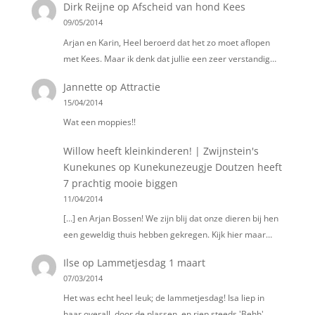
Dirk Reijne
op
Afscheid van hond Kees
09/05/2014
Arjan en Karin, Heel beroerd dat het zo moet aflopen
met Kees. Maar ik denk dat jullie een zeer verstandig…
Jannette
op
Attractie
15/04/2014
Wat een moppies!!
Willow heeft kleinkinderen! | Zwijnstein's
Kunekunes
op
Kunekunezeugje Doutzen heeft
7 prachtig mooie biggen
11/04/2014
[…] en Arjan Bossen! We zijn blij dat onze dieren bij hen
een geweldig thuis hebben gekregen. Kijk hier maar…
Ilse
op
Lammetjesdag 1 maart
07/03/2014
Het was echt heel leuk; de lammetjesdag! Isa liep in
haar overall, door de plassen, en riep steeds 'Behh'.