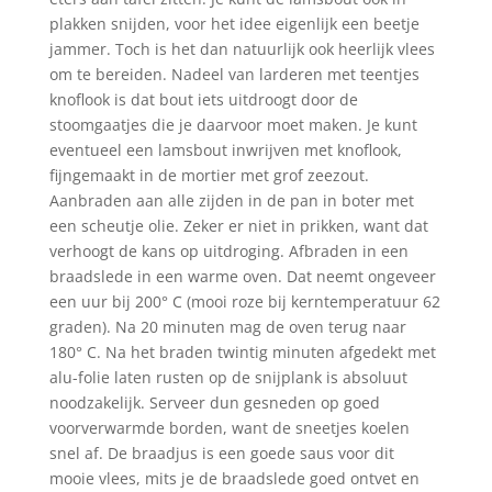
plakken snijden, voor het idee eigenlijk een beetje
jammer. Toch is het dan natuurlijk ook heerlijk vlees
om te bereiden. Nadeel van larderen met teentjes
knoflook is dat bout iets uitdroogt door de
stoomgaatjes die je daarvoor moet maken. Je kunt
eventueel een lamsbout inwrijven met knoflook,
fijngemaakt in de mortier met grof zeezout.
Aanbraden aan alle zijden in de pan in boter met
een scheutje olie. Zeker er niet in prikken, want dat
verhoogt de kans op uitdroging. Afbraden in een
braadslede in een warme oven. Dat neemt ongeveer
een uur bij 200° C (mooi roze bij kerntemperatuur 62
graden). Na 20 minuten mag de oven terug naar
180° C. Na het braden twintig minuten afgedekt met
alu-folie laten rusten op de snijplank is absoluut
noodzakelijk. Serveer dun gesneden op goed
voorverwarmde borden, want de sneetjes koelen
snel af. De braadjus is een goede saus voor dit
mooie vlees, mits je de braadslede goed ontvet en