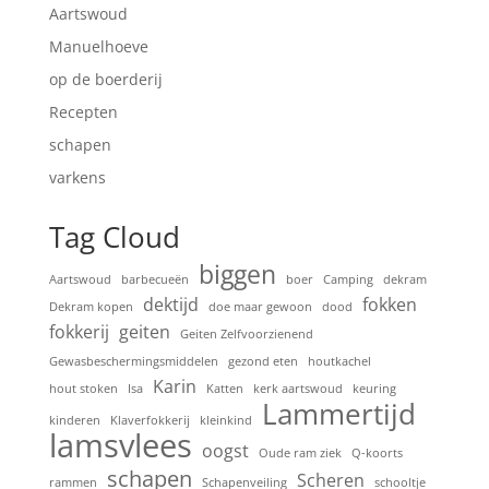
Aartswoud
Manuelhoeve
op de boerderij
Recepten
schapen
varkens
Tag Cloud
biggen
Aartswoud
barbecueën
boer
Camping
dekram
dektijd
fokken
Dekram kopen
doe maar gewoon
dood
fokkerij
geiten
Geiten Zelfvoorzienend
Gewasbeschermingsmiddelen
gezond eten
houtkachel
Karin
hout stoken
Isa
Katten
kerk aartswoud
keuring
Lammertijd
kinderen
Klaverfokkerij
kleinkind
lamsvlees
oogst
Oude ram ziek
Q-koorts
schapen
Scheren
rammen
Schapenveiling
schooltje