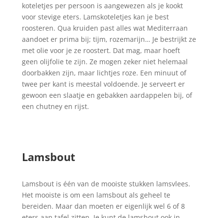
koteletjes per persoon is aangewezen als je kookt
voor stevige eters. Lamskoteletjes kan je best
roosteren. Qua kruiden past alles wat Mediterraan
aandoet er prima bij; tijm, rozemarijn… Je bestrijkt ze
met olie voor je ze roostert. Dat mag, maar hoeft
geen olijfolie te zijn. Ze mogen zeker niet helemaal
doorbakken zijn, maar lichtjes roze. Een minuut of
twee per kant is meestal voldoende. Je serveert er
gewoon een slaatje en gebakken aardappelen bij, of
een chutney en rijst.
Lamsbout
Lamsbout is één van de mooiste stukken lamsvlees.
Het mooiste is om een lamsbout als geheel te
bereiden. Maar dan moeten er eigenlijk wel 6 of 8
eters aan tafel zitten. Je kunt de lamsbout ook in