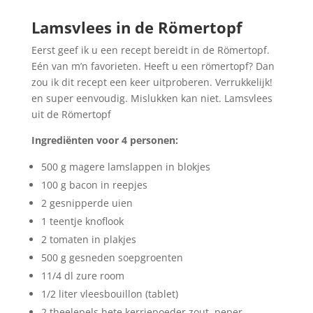
Lamsvlees in de Römertopf
Eerst geef ik u een recept bereidt in de Römertopf.
Eén van m’n favorieten. Heeft u een römertopf? Dan
zou ik dit recept een keer uitproberen. Verrukkelijk!
en super eenvoudig. Mislukken kan niet. Lamsvlees
uit de Römertopf
Ingrediënten voor 4 personen:
500 g magere lamslappen in blokjes
100 g bacon in reepjes
2 gesnipperde uien
1 teentje knoflook
2 tomaten in plakjes
500 g gesneden soepgroenten
11/4 dl zure room
1/2 liter vleesbouillon (tablet)
2 theelepels hete kerriepoeder zout, peper