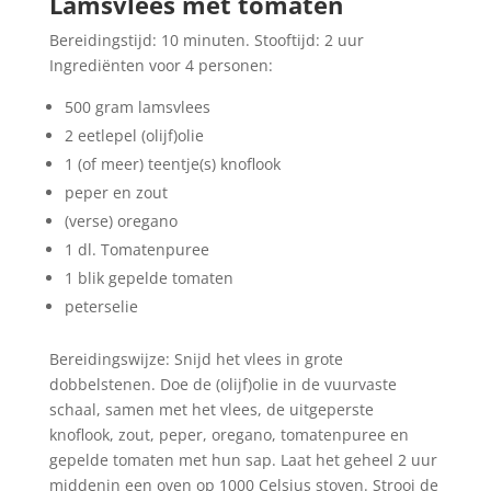
Lamsvlees met tomaten
Bereidingstijd: 10 minuten. Stooftijd: 2 uur
Ingrediënten voor 4 personen:
500 gram lamsvlees
2 eetlepel (olijf)olie
1 (of meer) teentje(s) knoflook
peper en zout
(verse) oregano
1 dl. Tomatenpuree
1 blik gepelde tomaten
peterselie
Bereidingswijze: Snijd het vlees in grote
dobbelstenen. Doe de (olijf)olie in de vuurvaste
schaal, samen met het vlees, de uitgeperste
knoflook, zout, peper, oregano, tomatenpuree en
gepelde tomaten met hun sap. Laat het geheel 2 uur
middenin een oven op 1000 Celsius stoven. Strooi de