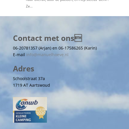
Ze…
Contact met ons
06-20781357 (Arjan) en 06-17586265 (Karin)
E-mail
info@manuelhoeve.nl
Adres
Schoolstraat 37a
1719 AT Aartswoud