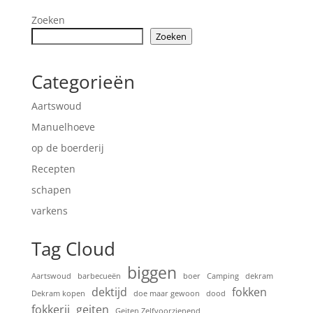
Zoeken
Zoeken
Categorieën
Aartswoud
Manuelhoeve
op de boerderij
Recepten
schapen
varkens
Tag Cloud
biggen
Aartswoud
barbecueën
boer
Camping
dekram
dektijd
fokken
Dekram kopen
doe maar gewoon
dood
fokkerij
geiten
Geiten Zelfvoorzienend