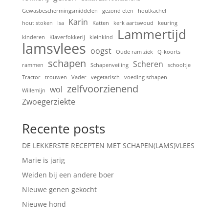
Gewasbeschermingsmiddelen
gezond eten
houtkachel
Karin
hout stoken
Isa
Katten
kerk aartswoud
keuring
Lammertijd
kinderen
Klaverfokkerij
kleinkind
lamsvlees
oogst
Oude ram ziek
Q-koorts
schapen
Scheren
rammen
Schapenveiling
schooltje
Tractor
trouwen
Vader
vegetarisch
voeding schapen
zelfvoorzienend
wol
Willemijn
Zwoegerziekte
Recente posts
DE LEKKERSTE RECEPTEN MET SCHAPEN(LAMS)VLEES
Marie is jarig
Weiden bij een andere boer
Nieuwe genen gekocht
Nieuwe hond