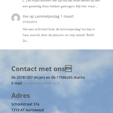
[…] en Arjan Bossen! We zijn blij dat onze dieren bij hen
een geweldig thuis hebben gekregen. Kijk hier maar…
Ilse
op
Lammetjesdag 1 maart
07/03/2014
Het was echt heel leuk; de lammetjesdag! Isa liep in
haar overall, door de plassen, en riep steeds 'Behh'.
Ze…
Contact met ons
06-20781357 (Arjan) en 06-17586265 (Karin)
E-mail
info@manuelhoeve.nl
Adres
Schoolstraat 37a
1719 AT Aartswoud