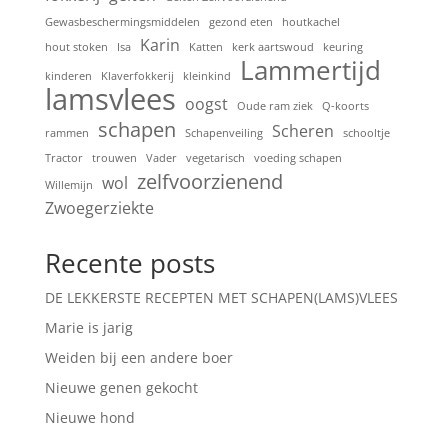
Gewasbeschermingsmiddelen
gezond eten
houtkachel
Karin
hout stoken
Isa
Katten
kerk aartswoud
keuring
Lammertijd
kinderen
Klaverfokkerij
kleinkind
lamsvlees
oogst
Oude ram ziek
Q-koorts
schapen
Scheren
rammen
Schapenveiling
schooltje
Tractor
trouwen
Vader
vegetarisch
voeding schapen
zelfvoorzienend
wol
Willemijn
Zwoegerziekte
Recente posts
DE LEKKERSTE RECEPTEN MET SCHAPEN(LAMS)VLEES
Marie is jarig
Weiden bij een andere boer
Nieuwe genen gekocht
Nieuwe hond