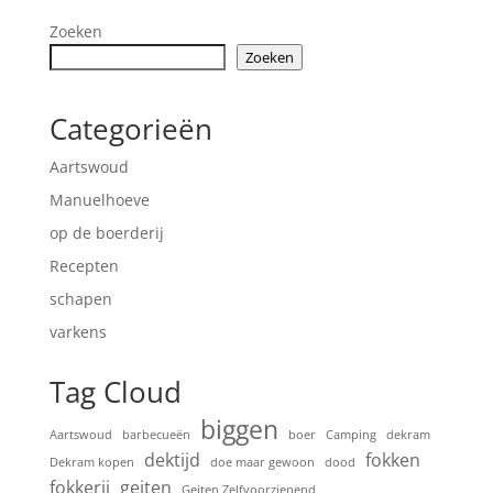
Zoeken
Zoeken
Categorieën
Aartswoud
Manuelhoeve
op de boerderij
Recepten
schapen
varkens
Tag Cloud
biggen
Aartswoud
barbecueën
boer
Camping
dekram
dektijd
fokken
Dekram kopen
doe maar gewoon
dood
fokkerij
geiten
Geiten Zelfvoorzienend