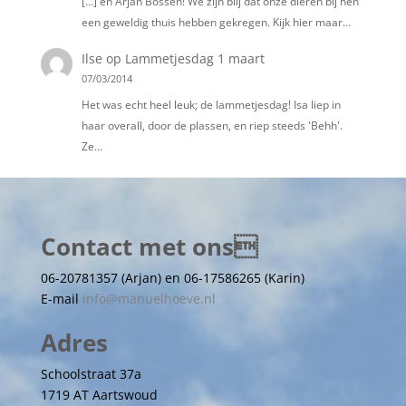
[…] en Arjan Bossen! We zijn blij dat onze dieren bij hen
een geweldig thuis hebben gekregen. Kijk hier maar…
Ilse
op
Lammetjesdag 1 maart
07/03/2014
Het was echt heel leuk; de lammetjesdag! Isa liep in
haar overall, door de plassen, en riep steeds 'Behh'.
Ze…
Contact met ons
06-20781357 (Arjan) en 06-17586265 (Karin)
E-mail
info@manuelhoeve.nl
Adres
Schoolstraat 37a
1719 AT Aartswoud