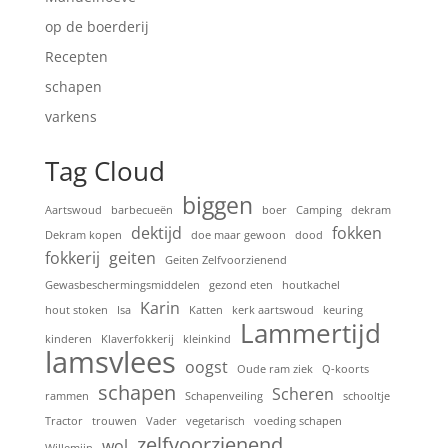
op de boerderij
Recepten
schapen
varkens
Tag Cloud
biggen
Aartswoud
barbecueën
boer
Camping
dekram
dektijd
fokken
Dekram kopen
doe maar gewoon
dood
fokkerij
geiten
Geiten Zelfvoorzienend
Gewasbeschermingsmiddelen
gezond eten
houtkachel
Karin
hout stoken
Isa
Katten
kerk aartswoud
keuring
Lammertijd
kinderen
Klaverfokkerij
kleinkind
lamsvlees
oogst
Oude ram ziek
Q-koorts
schapen
Scheren
rammen
Schapenveiling
schooltje
Tractor
trouwen
Vader
vegetarisch
voeding schapen
zelfvoorzienend
wol