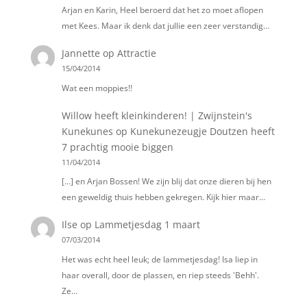
Arjan en Karin, Heel beroerd dat het zo moet aflopen
met Kees. Maar ik denk dat jullie een zeer verstandig…
Jannette
op
Attractie
15/04/2014
Wat een moppies!!
Willow heeft kleinkinderen! | Zwijnstein's
Kunekunes
op
Kunekunezeugje Doutzen heeft
7 prachtig mooie biggen
11/04/2014
[…] en Arjan Bossen! We zijn blij dat onze dieren bij hen
een geweldig thuis hebben gekregen. Kijk hier maar…
Ilse
op
Lammetjesdag 1 maart
07/03/2014
Het was echt heel leuk; de lammetjesdag! Isa liep in
haar overall, door de plassen, en riep steeds 'Behh'.
Ze…