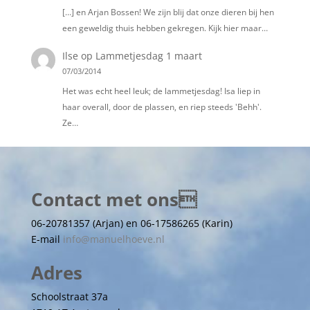
[…] en Arjan Bossen! We zijn blij dat onze dieren bij hen
een geweldig thuis hebben gekregen. Kijk hier maar…
Ilse
op
Lammetjesdag 1 maart
07/03/2014
Het was echt heel leuk; de lammetjesdag! Isa liep in
haar overall, door de plassen, en riep steeds 'Behh'.
Ze…
Contact met ons
06-20781357 (Arjan) en 06-17586265 (Karin)
E-mail
info@manuelhoeve.nl
Adres
Schoolstraat 37a