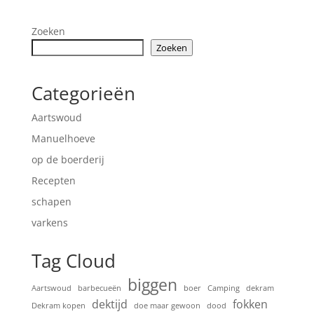
Zoeken
Zoeken
Categorieën
Aartswoud
Manuelhoeve
op de boerderij
Recepten
schapen
varkens
Tag Cloud
biggen
Aartswoud
barbecueën
boer
Camping
dekram
dektijd
fokken
Dekram kopen
doe maar gewoon
dood