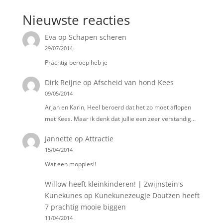
Nieuwste reacties
Eva
op
Schapen scheren
29/07/2014
Prachtig beroep heb je
Dirk Reijne
op
Afscheid van hond Kees
09/05/2014
Arjan en Karin, Heel beroerd dat het zo moet aflopen
met Kees. Maar ik denk dat jullie een zeer verstandig…
Jannette
op
Attractie
15/04/2014
Wat een moppies!!
Willow heeft kleinkinderen! | Zwijnstein's
Kunekunes
op
Kunekunezeugje Doutzen heeft
7 prachtig mooie biggen
11/04/2014