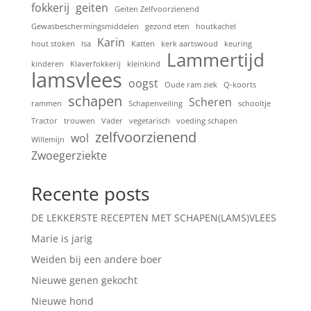
fokkerij
geiten
Geiten Zelfvoorzienend
Gewasbeschermingsmiddelen
gezond eten
houtkachel
Karin
hout stoken
Isa
Katten
kerk aartswoud
keuring
Lammertijd
kinderen
Klaverfokkerij
kleinkind
lamsvlees
oogst
Oude ram ziek
Q-koorts
schapen
Scheren
rammen
Schapenveiling
schooltje
Tractor
trouwen
Vader
vegetarisch
voeding schapen
zelfvoorzienend
wol
Willemijn
Zwoegerziekte
Recente posts
DE LEKKERSTE RECEPTEN MET SCHAPEN(LAMS)VLEES
Marie is jarig
Weiden bij een andere boer
Nieuwe genen gekocht
Nieuwe hond