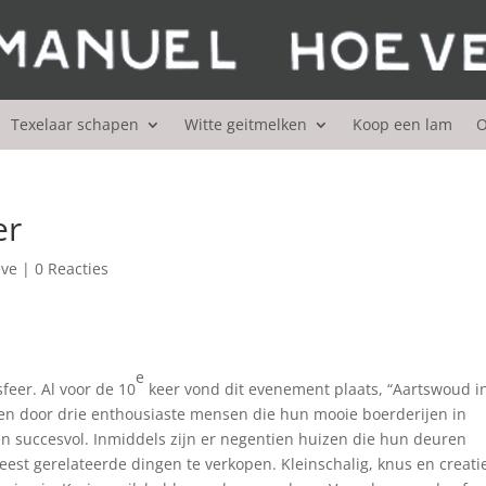
Texelaar schapen
Witte geitmelken
Koop een lam
O
er
ve
|
0 Reacties
e
feer. Al voor de 10
keer vond dit evenement plaats, “Aartswoud i
pen door drie enthousiaste mensen die hun mooie boerderijen in
en succesvol. Inmiddels zijn er negentien huizen die hun deuren
est gerelateerde dingen te verkopen. Kleinschalig, knus en creatie