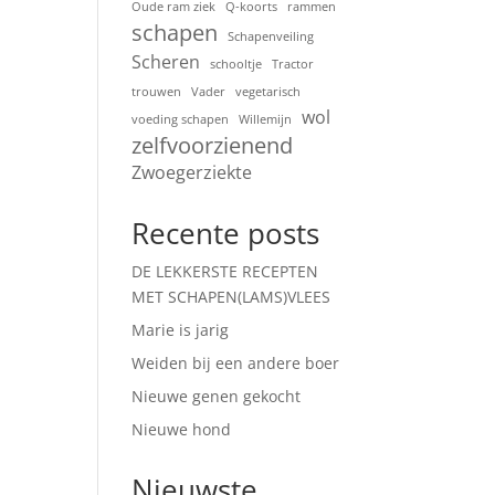
Oude ram ziek
Q-koorts
rammen
schapen
Schapenveiling
Scheren
schooltje
Tractor
trouwen
Vader
vegetarisch
wol
voeding schapen
Willemijn
zelfvoorzienend
Zwoegerziekte
Recente posts
DE LEKKERSTE RECEPTEN
MET SCHAPEN(LAMS)VLEES
Marie is jarig
Weiden bij een andere boer
Nieuwe genen gekocht
Nieuwe hond
Nieuwste