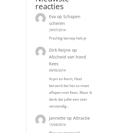
reacties
Eva
op
Schapen
scheren
29/07/2014
Prachtig beroep heb je
Dirk Reijne
op
Afscheid van hond
Kees
09/05/2014
Arjan en Karin, Heel
beroerd dat het zo moet
aflopen met Kees. Maar ik
denk dat jullie een zeer
verstandig…
Jannette
op
Attractie
15/04/2014
Wat een moppies!!