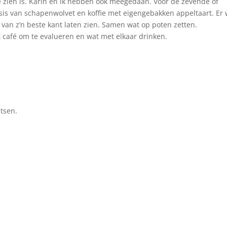
te zien is. Karin en ik hebben ook meegedaan. Voor de zevende of
sis van schapenwolvet en koffie met eigengebakken appeltaart. Er
 van z’n beste kant laten zien. Samen wat op poten zetten.
 café om te evalueren en wat met elkaar drinken.
tsen.