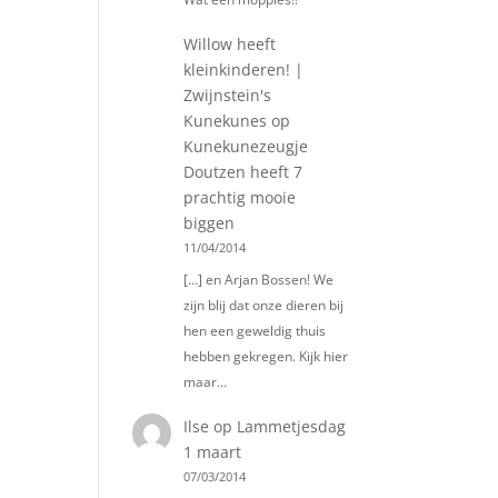
Willow heeft
kleinkinderen! |
Zwijnstein's
Kunekunes
op
Kunekunezeugje
Doutzen heeft 7
prachtig mooie
biggen
11/04/2014
[…] en Arjan Bossen! We
zijn blij dat onze dieren bij
hen een geweldig thuis
hebben gekregen. Kijk hier
maar…
Ilse
op
Lammetjesdag
1 maart
07/03/2014