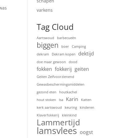
schapen
 was
varkens
Tag Cloud
Aartswoud
barbecueën
biggen
boer
Camping
dektijd
dekram
Dekram kopen
doe maar gewoon
dood
fokken
fokkerij
geiten
Geiten Zelfvoorzienend
Gewasbeschermingsmiddelen
gezond eten
houtkachel
Karin
hout stoken
Isa
Katten
kerk aartswoud
keuring
kinderen
Klaverfokkerij
kleinkind
Lammertijd
lamsvlees
oogst