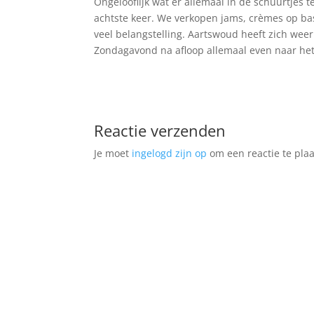
Ongelooflijk wat er allemaal in de schuurtjes 
achtste keer. We verkopen jams, crèmes op ba
veel belangstelling. Aartswoud heeft zich weer
Zondagavond na afloop allemaal even naar het
Reactie verzenden
Je moet
ingelogd zijn op
om een reactie te plaa