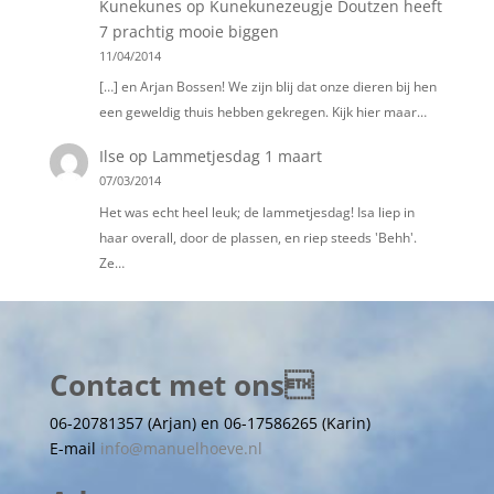
Kunekunes
op
Kunekunezeugje Doutzen heeft
7 prachtig mooie biggen
11/04/2014
[…] en Arjan Bossen! We zijn blij dat onze dieren bij hen
een geweldig thuis hebben gekregen. Kijk hier maar…
Ilse
op
Lammetjesdag 1 maart
07/03/2014
Het was echt heel leuk; de lammetjesdag! Isa liep in
haar overall, door de plassen, en riep steeds 'Behh'.
Ze…
Contact met ons
06-20781357 (Arjan) en 06-17586265 (Karin)
E-mail
info@manuelhoeve.nl