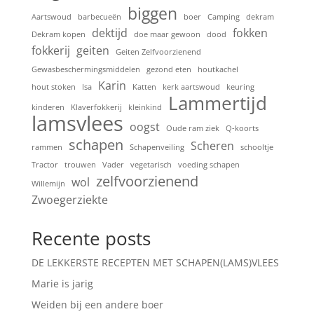
biggen
Aartswoud
barbecueën
boer
Camping
dekram
dektijd
fokken
Dekram kopen
doe maar gewoon
dood
fokkerij
geiten
Geiten Zelfvoorzienend
Gewasbeschermingsmiddelen
gezond eten
houtkachel
Karin
hout stoken
Isa
Katten
kerk aartswoud
keuring
Lammertijd
kinderen
Klaverfokkerij
kleinkind
lamsvlees
oogst
Oude ram ziek
Q-koorts
schapen
Scheren
rammen
Schapenveiling
schooltje
Tractor
trouwen
Vader
vegetarisch
voeding schapen
zelfvoorzienend
wol
Willemijn
Zwoegerziekte
Recente posts
DE LEKKERSTE RECEPTEN MET SCHAPEN(LAMS)VLEES
Marie is jarig
Weiden bij een andere boer