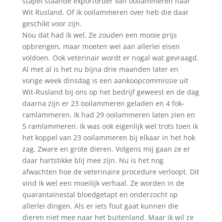
stapel staande exportorder van ooilammeren naar
Wit Rusland. Of ik ooilammeren over heb die daar
geschikt voor zijn.
Nou dat had ik wel. Ze zouden een mooie prijs
opbrengen, maar moeten wel aan allerlei eisen
voldoen. Ook veterinair wordt er nogal wat gevraagd.
Al met al is het nu bijna drie maanden later en
vorige week dinsdag is een aankoopcommissie uit
Wit-Rusland bij ons op het bedrijf geweest en de dag
daarna zijn er 23 ooilammeren geladen en 4 fok-
ramlammeren. Ik had 29 ooilammeren laten zien en
5 ramlammeren. Ik was ook eigenlijk wel trots toen ik
het koppel van 23 ooilammeren bij elkaar in het hok
zag. Zware en grote dieren. Volgens mij gaan ze er
daar hartstikke blij mee zijn. Nu is het nog
afwachten hoe de veterinaire procedure verloopt. Dit
vind ik wel een moeilijk verhaal. Ze worden in de
quarantainestal bloedgetapt en onderzocht op
allerlei dingen. Als er iets fout gaat kunnen die
dieren niet mee naar het buitenland. Maar ik wil ze