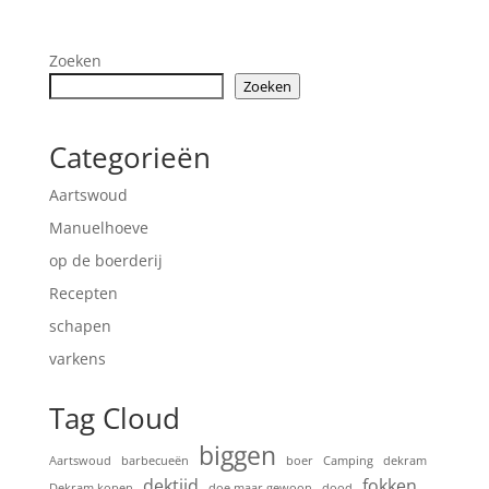
Zoeken
Zoeken
Categorieën
Aartswoud
Manuelhoeve
op de boerderij
Recepten
schapen
varkens
Tag Cloud
biggen
Aartswoud
barbecueën
boer
Camping
dekram
dektijd
fokken
Dekram kopen
doe maar gewoon
dood