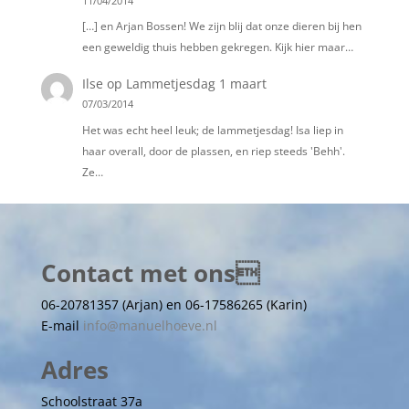
11/04/2014
[…] en Arjan Bossen! We zijn blij dat onze dieren bij hen
een geweldig thuis hebben gekregen. Kijk hier maar…
Ilse
op
Lammetjesdag 1 maart
07/03/2014
Het was echt heel leuk; de lammetjesdag! Isa liep in
haar overall, door de plassen, en riep steeds 'Behh'.
Ze…
Contact met ons
06-20781357 (Arjan) en 06-17586265 (Karin)
E-mail
info@manuelhoeve.nl
Adres
Schoolstraat 37a