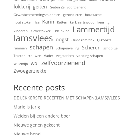
fokkerij
geiten
Geiten Zelfvoorzienend
Gewasbeschermingsmiddelen
gezond eten
houtkachel
Karin
hout stoken
Isa
Katten
kerk aartswoud
keuring
Lammertijd
kinderen
Klaverfokkerij
kleinkind
lamsvlees
oogst
Oude ram ziek
Q-koorts
schapen
Scheren
rammen
Schapenveiling
schooltje
Tractor
trouwen
Vader
vegetarisch
voeding schapen
zelfvoorzienend
wol
Willemijn
Zwoegerziekte
Recente posts
DE LEKKERSTE RECEPTEN MET SCHAPEN(LAMS)VLEES
Marie is jarig
Weiden bij een andere boer
Nieuwe genen gekocht
Nieuwe hond