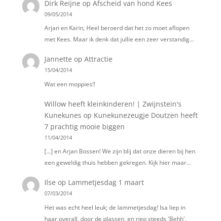
Dirk Reijne
op
Afscheid van hond Kees
09/05/2014
Arjan en Karin, Heel beroerd dat het zo moet aflopen
met Kees. Maar ik denk dat jullie een zeer verstandig…
Jannette
op
Attractie
15/04/2014
Wat een moppies!!
Willow heeft kleinkinderen! | Zwijnstein's
Kunekunes
op
Kunekunezeugje Doutzen heeft
7 prachtig mooie biggen
11/04/2014
[…] en Arjan Bossen! We zijn blij dat onze dieren bij hen
een geweldig thuis hebben gekregen. Kijk hier maar…
Ilse
op
Lammetjesdag 1 maart
07/03/2014
Het was echt heel leuk; de lammetjesdag! Isa liep in
haar overall, door de plassen, en riep steeds 'Behh'.