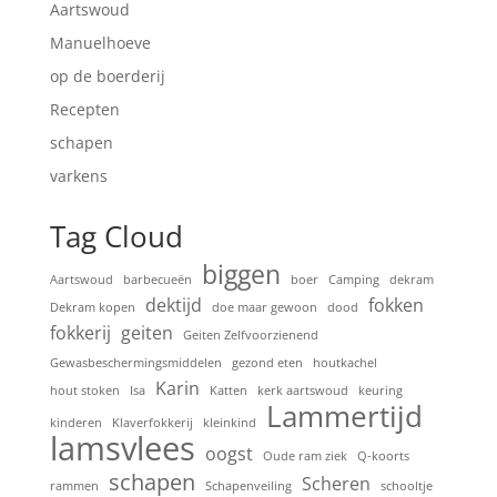
Aartswoud
Manuelhoeve
op de boerderij
Recepten
schapen
varkens
Tag Cloud
biggen
Aartswoud
barbecueën
boer
Camping
dekram
dektijd
fokken
Dekram kopen
doe maar gewoon
dood
fokkerij
geiten
Geiten Zelfvoorzienend
Gewasbeschermingsmiddelen
gezond eten
houtkachel
Karin
hout stoken
Isa
Katten
kerk aartswoud
keuring
Lammertijd
kinderen
Klaverfokkerij
kleinkind
lamsvlees
oogst
Oude ram ziek
Q-koorts
schapen
Scheren
rammen
Schapenveiling
schooltje