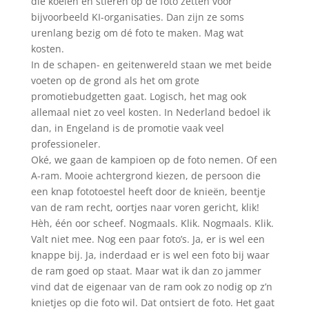
die koeien en stieren op de foto zetten voor
bijvoorbeeld KI-organisaties. Dan zijn ze soms
urenlang bezig om dé foto te maken. Mag wat
kosten.
In de schapen- en geitenwereld staan we met beide
voeten op de grond als het om grote
promotiebudgetten gaat. Logisch, het mag ook
allemaal niet zo veel kosten. In Nederland bedoel ik
dan, in Engeland is de promotie vaak veel
professioneler.
Oké, we gaan de kampioen op de foto nemen. Of een
A-ram. Mooie achtergrond kiezen, de persoon die
een knap fototoestel heeft door de knieën, beentje
van de ram recht, oortjes naar voren gericht, klik!
Hèh, één oor scheef. Nogmaals. Klik. Nogmaals. Klik.
Valt niet mee. Nog een paar foto’s. Ja, er is wel een
knappe bij. Ja, inderdaad er is wel een foto bij waar
de ram goed op staat. Maar wat ik dan zo jammer
vind dat de eigenaar van de ram ook zo nodig op z’n
knietjes op die foto wil. Dat ontsiert de foto. Het gaat