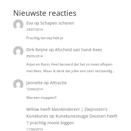
Nieuwste reacties
Eva
op
Schapen scheren
29/07/2014
Prachtig beroep heb je
Dirk Reijne
op
Afscheid van hond Kees
09/05/2014
Arjan en Karin, Heel beroerd dat het zo moet aflopen
met Kees. Maar ik denk dat jullie een zeer verstandig…
Jannette
op
Attractie
15/04/2014
Wat een moppies!!
Willow heeft kleinkinderen! | Zwijnstein's
Kunekunes
op
Kunekunezeugje Doutzen heeft
7 prachtig mooie biggen
11/04/2014