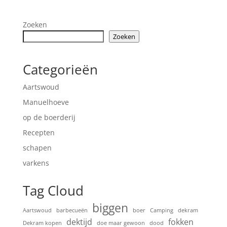
Zoeken
Zoeken
Categorieën
Aartswoud
Manuelhoeve
op de boerderij
Recepten
schapen
varkens
Tag Cloud
biggen
Aartswoud
barbecueën
boer
Camping
dekram
dektijd
fokken
Dekram kopen
doe maar gewoon
dood