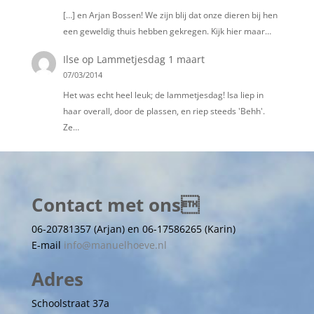
[…] en Arjan Bossen! We zijn blij dat onze dieren bij hen
een geweldig thuis hebben gekregen. Kijk hier maar…
Ilse
op
Lammetjesdag 1 maart
07/03/2014
Het was echt heel leuk; de lammetjesdag! Isa liep in
haar overall, door de plassen, en riep steeds 'Behh'.
Ze…
Contact met ons
06-20781357 (Arjan) en 06-17586265 (Karin)
E-mail
info@manuelhoeve.nl
Adres
Schoolstraat 37a