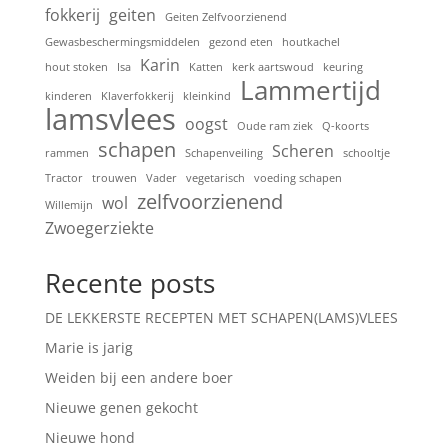
fokkerij
geiten
Geiten Zelfvoorzienend
Gewasbeschermingsmiddelen
gezond eten
houtkachel
Karin
hout stoken
Isa
Katten
kerk aartswoud
keuring
Lammertijd
kinderen
Klaverfokkerij
kleinkind
lamsvlees
oogst
Oude ram ziek
Q-koorts
schapen
Scheren
rammen
Schapenveiling
schooltje
Tractor
trouwen
Vader
vegetarisch
voeding schapen
zelfvoorzienend
wol
Willemijn
Zwoegerziekte
Recente posts
DE LEKKERSTE RECEPTEN MET SCHAPEN(LAMS)VLEES
Marie is jarig
Weiden bij een andere boer
Nieuwe genen gekocht
Nieuwe hond