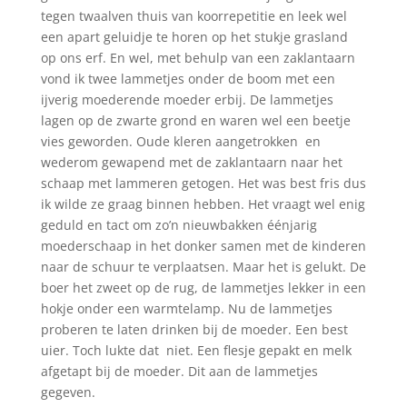
tegen twaalven thuis van koorrepetitie en leek wel
een apart geluidje te horen op het stukje grasland
op ons erf. En wel, met behulp van een zaklantaarn
vond ik twee lammetjes onder de boom met een
ijverig moederende moeder erbij. De lammetjes
lagen op de zwarte grond en waren wel een beetje
vies geworden. Oude kleren aangetrokken en
wederom gewapend met de zaklantaarn naar het
schaap met lammeren getogen. Het was best fris dus
ik wilde ze graag binnen hebben. Het vraagt wel enig
geduld en tact om zo’n nieuwbakken éénjarig
moederschaap in het donker samen met de kinderen
naar de schuur te verplaatsen. Maar het is gelukt. De
boer het zweet op de rug, de lammetjes lekker in een
hokje onder een warmtelamp. Nu de lammetjes
proberen te laten drinken bij de moeder. Een best
uier. Toch lukte dat niet. Een flesje gepakt en melk
afgetapt bij de moeder. Dit aan de lammetjes
gegeven.