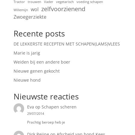
Tractor
trouwen
Vader
vegetarisch
voeding schapen
zelfvoorzienend
wol
Willemijn
Zwoegerziekte
Recente posts
DE LEKKERSTE RECEPTEN MET SCHAPEN(LAMS)VLEES
Marie is jarig
Weiden bij een andere boer
Nieuwe genen gekocht
Nieuwe hond
Nieuwste reacties
Eva
op
Schapen scheren
29/07/2014
Prachtig beroep heb je
Dirk Reijne
op
Afscheid van hond Kees