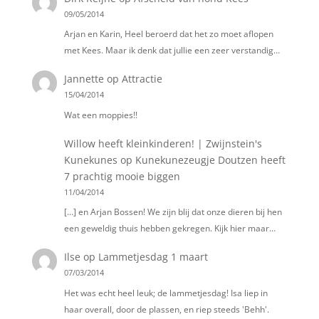
09/05/2014
Arjan en Karin, Heel beroerd dat het zo moet aflopen
met Kees. Maar ik denk dat jullie een zeer verstandig…
Jannette
op
Attractie
15/04/2014
Wat een moppies!!
Willow heeft kleinkinderen! | Zwijnstein's
Kunekunes
op
Kunekunezeugje Doutzen heeft
7 prachtig mooie biggen
11/04/2014
[…] en Arjan Bossen! We zijn blij dat onze dieren bij hen
een geweldig thuis hebben gekregen. Kijk hier maar…
Ilse
op
Lammetjesdag 1 maart
07/03/2014
Het was echt heel leuk; de lammetjesdag! Isa liep in
haar overall, door de plassen, en riep steeds 'Behh'.