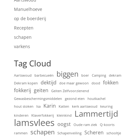
Manuelhoeve
op de boerderij
Recepten
schapen
varkens
Tag Cloud
biggen
Aartswoud
barbecueën
boer
Camping
dekram
dektijd
fokken
Dekram kopen
doe maar gewoon
dood
fokkerij
geiten
Geiten Zelfvoorzienend
Gewasbeschermingsmiddelen
gezond eten
houtkachel
Karin
hout stoken
Isa
Katten
kerk aartswoud
keuring
Lammertijd
kinderen
Klaverfokkerij
kleinkind
lamsvlees
oogst
Oude ram ziek
Q-koorts
schapen
Scheren
rammen
Schapenveiling
schooltje