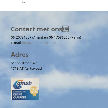
Ze…
Contact met ons
06-20781357 (Arjan) en 06-17586265 (Karin)
E-mail
info@manuelhoeve.nl
Adres
Schoolstraat 37a
1719 AT Aartswoud