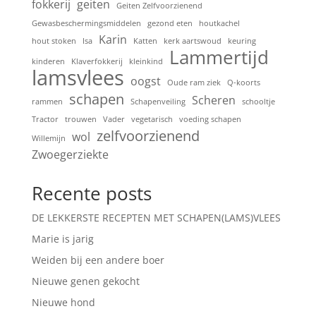
fokkerij
geiten
Geiten Zelfvoorzienend
Gewasbeschermingsmiddelen
gezond eten
houtkachel
Karin
hout stoken
Isa
Katten
kerk aartswoud
keuring
Lammertijd
kinderen
Klaverfokkerij
kleinkind
lamsvlees
oogst
Oude ram ziek
Q-koorts
schapen
Scheren
rammen
Schapenveiling
schooltje
Tractor
trouwen
Vader
vegetarisch
voeding schapen
zelfvoorzienend
wol
Willemijn
Zwoegerziekte
Recente posts
DE LEKKERSTE RECEPTEN MET SCHAPEN(LAMS)VLEES
Marie is jarig
Weiden bij een andere boer
Nieuwe genen gekocht
Nieuwe hond