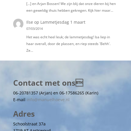
[…] en Arjan Bossen! We zijn blij dat onze dieren bij hen
een geweldig thuis hebben gekregen. Kijk hier maar…
Ilse
op
Lammetjesdag 1 maart
07/03/2014
Het was echt heel leuk; de lammetjesdag! Isa liep in
haar overall, door de plassen, en riep steeds 'Behh'.
Ze…
Contact met ons
06-20781357 (Arjan) en 06-17586265 (Karin)
E-mail
info@manuelhoeve.nl
Adres
Schoolstraat 37a
1719 AT Aartswoud