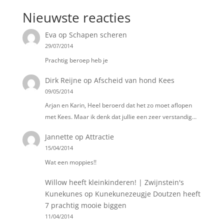
Nieuwste reacties
Eva
op
Schapen scheren
29/07/2014
Prachtig beroep heb je
Dirk Reijne
op
Afscheid van hond Kees
09/05/2014
Arjan en Karin, Heel beroerd dat het zo moet aflopen
met Kees. Maar ik denk dat jullie een zeer verstandig…
Jannette
op
Attractie
15/04/2014
Wat een moppies!!
Willow heeft kleinkinderen! | Zwijnstein's
Kunekunes
op
Kunekunezeugje Doutzen heeft
7 prachtig mooie biggen
11/04/2014