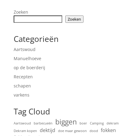
Zoeken
Zoeken
Categorieën
Aartswoud
Manuelhoeve
op de boerderij
Recepten
schapen
varkens
Tag Cloud
biggen
Aartswoud
barbecueën
boer
Camping
dekram
dektijd
fokken
Dekram kopen
doe maar gewoon
dood