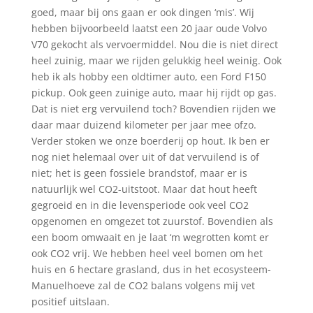
goed, maar bij ons gaan er ook dingen ‘mis’. Wij
hebben bijvoorbeeld laatst een 20 jaar oude Volvo
V70 gekocht als vervoermiddel. Nou die is niet direct
heel zuinig, maar we rijden gelukkig heel weinig. Ook
heb ik als hobby een oldtimer auto, een Ford F150
pickup. Ook geen zuinige auto, maar hij rijdt op gas.
Dat is niet erg vervuilend toch? Bovendien rijden we
daar maar duizend kilometer per jaar mee ofzo.
Verder stoken we onze boerderij op hout. Ik ben er
nog niet helemaal over uit of dat vervuilend is of
niet; het is geen fossiele brandstof, maar er is
natuurlijk wel CO2-uitstoot. Maar dat hout heeft
gegroeid en in die levensperiode ook veel CO2
opgenomen en omgezet tot zuurstof. Bovendien als
een boom omwaait en je laat ‘m wegrotten komt er
ook CO2 vrij. We hebben heel veel bomen om het
huis en 6 hectare grasland, dus in het ecosysteem-
Manuelhoeve zal de CO2 balans volgens mij vet
positief uitslaan.