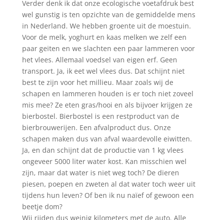
Verder denk ik dat onze ecologische voetafdruk best
wel gunstig is ten opzichte van de gemiddelde mens
in Nederland. We hebben groente uit de moestuin.
Voor de melk, yoghurt en kaas melken we zelf een
paar geiten en we slachten een paar lammeren voor
het vlees. Allemaal voedsel van eigen erf. Geen
transport. Ja, ik eet wel vlees dus. Dat schijnt niet
best te zijn voor het millieu. Maar zoals wij de
schapen en lammeren houden is er toch niet zoveel
mis mee? Ze eten gras/hooi en als bijvoer krijgen ze
bierbostel. Bierbostel is een restproduct van de
bierbrouwerijen. Een afvalproduct dus. Onze
schapen maken dus van afval waardevolle eiwitten.
Ja, en dan schijnt dat de productie van 1 kg vlees
ongeveer 5000 liter water kost. Kan misschien wel
zijn, maar dat water is niet weg toch? De dieren
piesen, poepen en zweten al dat water toch weer uit
tijdens hun leven? Of ben ik nu naïef of gewoon een
beetje dom?
Wij rijden dus weinig kilometers met de auto. Alle