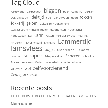
Tag Cloud
biggen
Aartswoud
barbecueën
boer
Camping
dekram
dektijd
fokken
Dekram kopen
doe maar gewoon
dood
fokkerij
geiten
Geiten Zelfvoorzienend
Gewasbeschermingsmiddelen
gezond eten
houtkachel
Karin
hout stoken
Isa
Katten
kerk aartswoud
keuring
Lammertijd
kinderen
Klaverfokkerij
kleinkind
lamsvlees
oogst
Oude ram ziek
Q-koorts
schapen
Scheren
rammen
Schapenveiling
schooltje
Tractor
trouwen
Vader
vegetarisch
voeding schapen
zelfvoorzienend
wol
Willemijn
Zwoegerziekte
Recente posts
DE LEKKERSTE RECEPTEN MET SCHAPEN(LAMS)VLEES
Marie is jarig