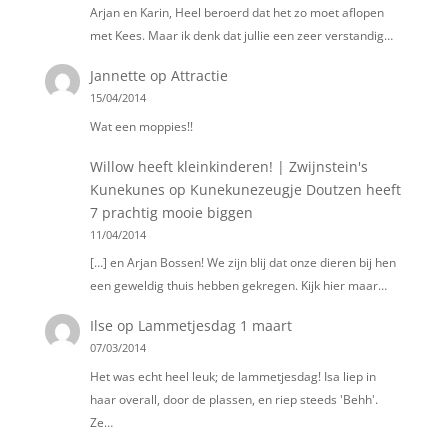
Arjan en Karin, Heel beroerd dat het zo moet aflopen
met Kees. Maar ik denk dat jullie een zeer verstandig…
Jannette
op
Attractie
15/04/2014
Wat een moppies!!
Willow heeft kleinkinderen! | Zwijnstein's
Kunekunes
op
Kunekunezeugje Doutzen heeft
7 prachtig mooie biggen
11/04/2014
[…] en Arjan Bossen! We zijn blij dat onze dieren bij hen
een geweldig thuis hebben gekregen. Kijk hier maar…
Ilse
op
Lammetjesdag 1 maart
07/03/2014
Het was echt heel leuk; de lammetjesdag! Isa liep in
haar overall, door de plassen, en riep steeds 'Behh'.
Ze…