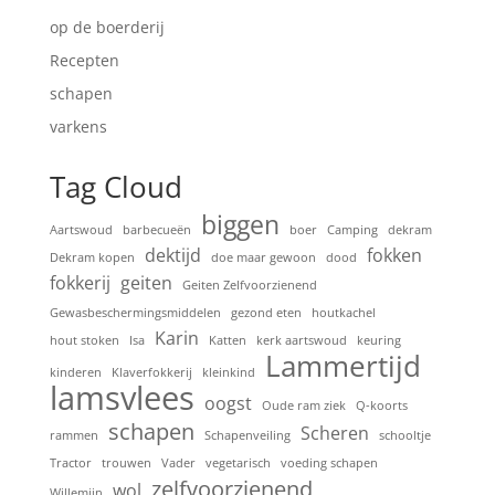
op de boerderij
Recepten
schapen
varkens
Tag Cloud
biggen
Aartswoud
barbecueën
boer
Camping
dekram
dektijd
fokken
Dekram kopen
doe maar gewoon
dood
fokkerij
geiten
Geiten Zelfvoorzienend
Gewasbeschermingsmiddelen
gezond eten
houtkachel
Karin
hout stoken
Isa
Katten
kerk aartswoud
keuring
Lammertijd
kinderen
Klaverfokkerij
kleinkind
lamsvlees
oogst
Oude ram ziek
Q-koorts
schapen
Scheren
rammen
Schapenveiling
schooltje
Tractor
trouwen
Vader
vegetarisch
voeding schapen
zelfvoorzienend
wol
Willemijn