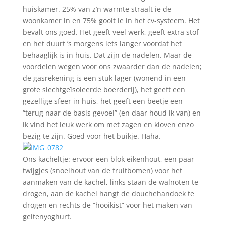
huiskamer. 25% van z’n warmte straalt ie de
woonkamer in en 75% gooit ie in het cv-systeem. Het
bevalt ons goed. Het geeft veel werk, geeft extra stof
en het duurt ’s morgens iets langer voordat het
behaaglijk is in huis. Dat zijn de nadelen. Maar de
voordelen wegen voor ons zwaarder dan de nadelen;
de gasrekening is een stuk lager (wonend in een
grote slechtgeïsoleerde boerderij), het geeft een
gezellige sfeer in huis, het geeft een beetje een
“terug naar de basis gevoel” (en daar houd ik van) en
ik vind het leuk werk om met zagen en kloven enzo
bezig te zijn. Goed voor het buikje. Haha.
Ons kacheltje: ervoor een blok eikenhout, een paar
twijgjes (snoeihout van de fruitbomen) voor het
aanmaken van de kachel, links staan de walnoten te
drogen, aan de kachel hangt de douchehandoek te
drogen en rechts de “hooikist” voor het maken van
geitenyoghurt.