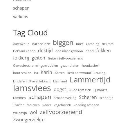
schapen
varkens
Tag Cloud
biggen
Aartswoud
barbecueën
boer
Camping
dekram
dektijd
fokken
Dekram kopen
doe maar gewoon
dood
fokkerij
geiten
Geiten Zelfvoorzienend
Gewasbeschermingsmiddelen
gezond eten
houtkachel
Karin
hout stoken
Isa
Katten
kerk aartswoud
keuring
Lammertijd
kinderen
Klaverfokkerij
kleinkind
lamsvlees
oogst
Oude ram ziek
Q-koorts
schapen
Scheren
rammen
Schapenveiling
schooltje
Tractor
trouwen
Vader
vegetarisch
voeding schapen
zelfvoorzienend
wol
Willemijn
Zwoegerziekte