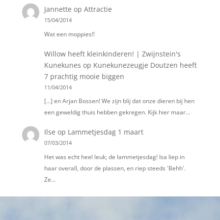
Jannette
op
Attractie
15/04/2014
Wat een moppies!!
Willow heeft kleinkinderen! | Zwijnstein's
Kunekunes
op
Kunekunezeugje Doutzen heeft
7 prachtig mooie biggen
11/04/2014
[…] en Arjan Bossen! We zijn blij dat onze dieren bij hen
een geweldig thuis hebben gekregen. Kijk hier maar…
Ilse
op
Lammetjesdag 1 maart
07/03/2014
Het was echt heel leuk; de lammetjesdag! Isa liep in
haar overall, door de plassen, en riep steeds 'Behh'.
Ze…