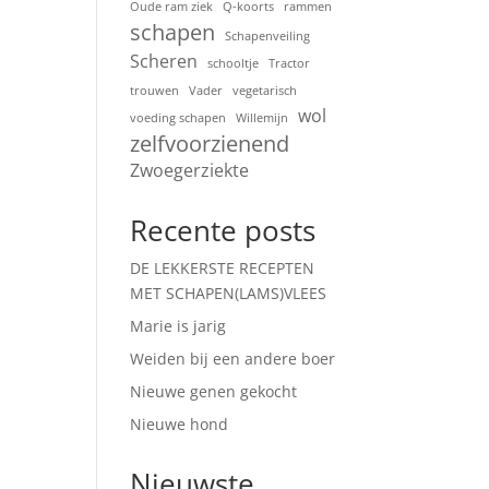
Oude ram ziek
Q-koorts
rammen
schapen
Schapenveiling
Scheren
schooltje
Tractor
trouwen
Vader
vegetarisch
wol
voeding schapen
Willemijn
zelfvoorzienend
Zwoegerziekte
Recente posts
DE LEKKERSTE RECEPTEN
MET SCHAPEN(LAMS)VLEES
Marie is jarig
Weiden bij een andere boer
Nieuwe genen gekocht
Nieuwe hond
Nieuwste