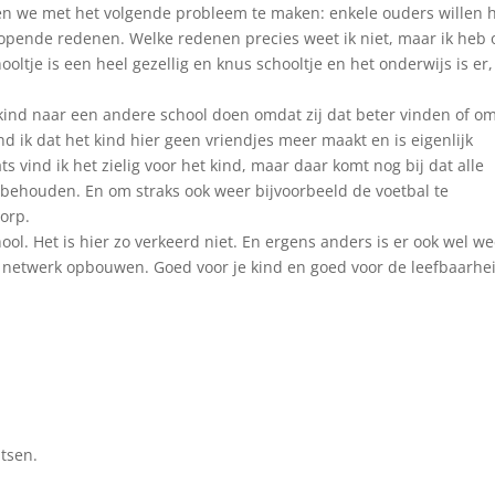
ben we met het volgende probleem te maken: enkele ouders willen 
lopende redenen. Welke redenen precies weet ik niet, maar ik heb 
oltje is een heel gezellig en knus schooltje en het onderwijs is er,
n kind naar een andere school doen omdat zij dat beter vinden of o
nd ik dat het kind hier geen vriendjes meer maakt en is eigenlijk
s vind ik het zielig voor het kind, maar daar komt nog bij dat alle
e behouden. En om straks ook weer bijvoorbeeld de voetbal te
orp.
hool. Het is hier zo verkeerd niet. En ergens anders is er ook wel w
al netwerk opbouwen. Goed voor je kind en goed voor de leefbaarhe
tsen.