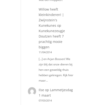
Willow heeft
kleinkinderen! |
Zwijnstein's
Kunekunes
op
Kunekunezeugje
Doutzen heeft 7
prachtig mooie
biggen
11/04/2014
[…] en Arjan Bossen! We
zijn blij dat onze dieren bij
hen een geweldig thuis
hebben gekregen. Kijk hier
maar…
Ilse
op
Lammetjesdag
1 maart
07/03/2014