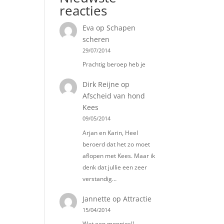
reacties
Eva
op
Schapen
scheren
29/07/2014
Prachtig beroep heb je
Dirk Reijne
op
Afscheid van hond
Kees
09/05/2014
Arjan en Karin, Heel
beroerd dat het zo moet
aflopen met Kees. Maar ik
denk dat jullie een zeer
verstandig…
Jannette
op
Attractie
15/04/2014
Wat een moppies!!