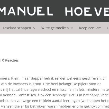
Texelaar schapen
Witte geitmelken
Koop een lam
O
|
0 Reacties
oners. Klein, maar dapper heb ik eerder wel eens geschreven. Er
an de inwoners is groot. Drie heel belangrijke pijlers voor de
ens mij het café, de lagere school en misschien in iets mindere mat
l hebben. Fantastisch. Ook een schooltje. Het is in het nabije verl
e behouden vanwege een te klein aantal leerlingen (we hebben het 
ost. Mensen die er bij betrokken waren hebben enorm geknokt om he