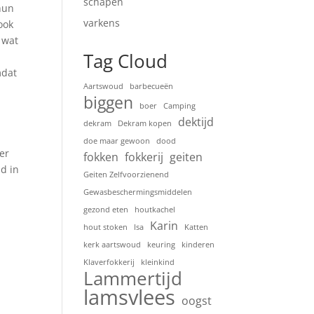
schapen
hun
varkens
ook
 wat
Tag Cloud
mdat
Aartswoud
barbecueën
biggen
boer
Camping
dektijd
dekram
Dekram kopen
doe maar gewoon
dood
eer
fokken
fokkerij
geiten
id in
Geiten Zelfvoorzienend
Gewasbeschermingsmiddelen
gezond eten
houtkachel
Karin
hout stoken
Isa
Katten
kerk aartswoud
keuring
kinderen
Klaverfokkerij
kleinkind
Lammertijd
lamsvlees
oogst