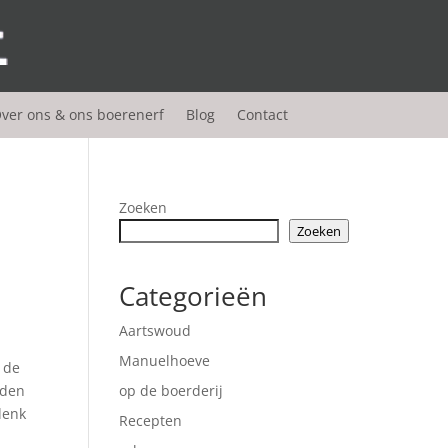
ver ons & ons boerenerf
Blog
Contact
Zoeken
Zoeken
Categorieën
Aartswoud
Manuelhoeve
e de
eden
op de boerderij
denk
Recepten
t