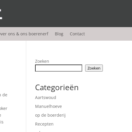
ver ons & ons boerenerf
Blog
Contact
Zoeken
Zoeken
Categorieën
n de
Aartswoud
Manuelhoeve
oker
e
op de boerderij
is
Recepten