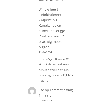
Willow heeft
kleinkinderen! |
Zwijnstein's
Kunekunes
op
Kunekunezeugje
Doutzen heeft 7
prachtig mooie
biggen
11/04/2014
[…] en Arjan Bossen! We
zijn blij dat onze dieren bij
hen een geweldig thuis
hebben gekregen. Kijk hier
maar…
Ilse
op
Lammetjesdag
1 maart
07/03/2014