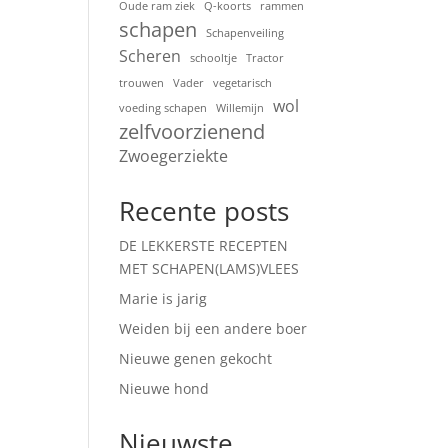
Oude ram ziek
Q-koorts
rammen
schapen
Schapenveiling
Scheren
schooltje
Tractor
trouwen
Vader
vegetarisch
wol
voeding schapen
Willemijn
zelfvoorzienend
Zwoegerziekte
Recente posts
DE LEKKERSTE RECEPTEN
MET SCHAPEN(LAMS)VLEES
Marie is jarig
Weiden bij een andere boer
Nieuwe genen gekocht
Nieuwe hond
Nieuwste