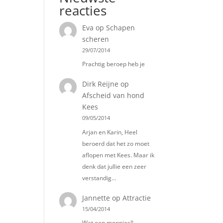
reacties
Eva
op
Schapen
scheren
29/07/2014
Prachtig beroep heb je
Dirk Reijne
op
Afscheid van hond
Kees
09/05/2014
Arjan en Karin, Heel
beroerd dat het zo moet
aflopen met Kees. Maar ik
denk dat jullie een zeer
verstandig…
Jannette
op
Attractie
15/04/2014
Wat een moppies!!