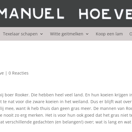
Texelaar schapen
Witte geitmelken
Koop een lam
O
ve
|
0 Reacties
ij boer Rooker. Die hebben heel veel land. En hun koeien krijgen i
 te nat voor die zware koeien in het weiland. Dus er blijft wat over
 blij mee, want ik heb thuis dan geen gras meer. De mannen van Ro
 ze nooit zo erg merken. Het is voor hun ook goed dat het gras niet t
at verschillende gedachten (en belangen!) over; wat is lang en wat 