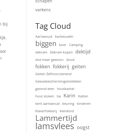
schapen
varkens
n
Tag Cloud
 bij
Aartswoud
barbecueën
ijk.
biggen
e
boer
Camping
voor
dektijd
dekram
Dekram kopen
n
doe maar gewoon
dood
fokken
fokkerij
geiten
Geiten Zelfvoorzienend
Gewasbeschermingsmiddelen
gezond eten
houtkachel
Karin
hout stoken
Isa
Katten
kerk aartswoud
keuring
kinderen
Klaverfokkerij
kleinkind
Lammertijd
lamsvlees
oogst