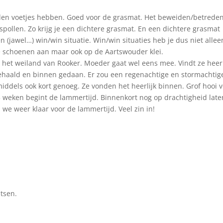
uden voetjes hebben. Goed voor de grasmat. Het beweiden/betrede
aspollen. Zo krijg je een dichtere grasmat. En een dichtere grasmat
(jawel…) win/win situatie. Win/win situaties heb je dus niet alleen
 schoenen aan maar ook op de Aartswouder klei.
n het weiland van Rooker. Moeder gaat wel eens mee. Vindt ze heerl
ehaald en binnen gedaan. Er zou een regenachtige en stormachtig
ddels ook kort genoeg. Ze vonden het heerlijk binnen. Grof hooi 
 weken begint de lammertijd. Binnenkort nog op drachtigheid late
 we weer klaar voor de lammertijd. Veel zin in!
tsen.