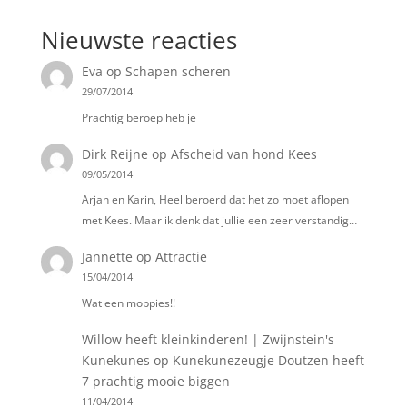
Nieuwste reacties
Eva
op
Schapen scheren
29/07/2014
Prachtig beroep heb je
Dirk Reijne
op
Afscheid van hond Kees
09/05/2014
Arjan en Karin, Heel beroerd dat het zo moet aflopen
met Kees. Maar ik denk dat jullie een zeer verstandig…
Jannette
op
Attractie
15/04/2014
Wat een moppies!!
Willow heeft kleinkinderen! | Zwijnstein's
Kunekunes
op
Kunekunezeugje Doutzen heeft
7 prachtig mooie biggen
11/04/2014