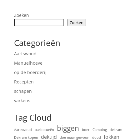
Zoeken
Zoeken
Categorieën
Aartswoud
Manuelhoeve
op de boerderij
Recepten
schapen
varkens
Tag Cloud
biggen
Aartswoud
barbecueën
boer
Camping
dekram
dektijd
fokken
Dekram kopen
doe maar gewoon
dood