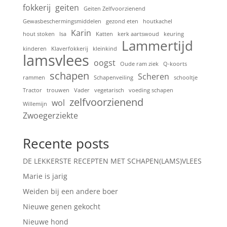
fokkerij
geiten
Geiten Zelfvoorzienend
Gewasbeschermingsmiddelen
gezond eten
houtkachel
Karin
hout stoken
Isa
Katten
kerk aartswoud
keuring
Lammertijd
kinderen
Klaverfokkerij
kleinkind
lamsvlees
oogst
Oude ram ziek
Q-koorts
schapen
Scheren
rammen
Schapenveiling
schooltje
Tractor
trouwen
Vader
vegetarisch
voeding schapen
zelfvoorzienend
wol
Willemijn
Zwoegerziekte
Recente posts
DE LEKKERSTE RECEPTEN MET SCHAPEN(LAMS)VLEES
Marie is jarig
Weiden bij een andere boer
Nieuwe genen gekocht
Nieuwe hond