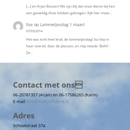
[…] en Arjan Bossen! We zijn blij dat onze dieren bij hen
een geweldig thuis hebben gekregen. Kijk hier maar…
Ilse
op
Lammetjesdag 1 maart
07/03/2014
Het was echt heel leuk; de lammetjesdag! Isa liep in
haar overall, door de plassen, en riep steeds 'Behh'.
Ze…
Contact met ons
06-20781357 (Arjan) en 06-17586265 (Karin)
E-mail
info@manuelhoeve.nl
Adres
Schoolstraat 37a