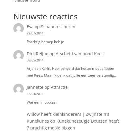
Nieuwe hond
Nieuwste reacties
Eva
op
Schapen scheren
29/07/2014
Prachtig beroep heb je
Dirk Reijne
op
Afscheid van hond Kees
09/05/2014
Arjan en Karin, Heel beroerd dat het zo moet aflopen
met Kees. Maar ik denk dat jullie een zeer verstandig…
Jannette
op
Attractie
15/04/2014
Wat een moppies!!
Willow heeft kleinkinderen! | Zwijnstein's
Kunekunes
op
Kunekunezeugje Doutzen heeft
7 prachtig mooie biggen