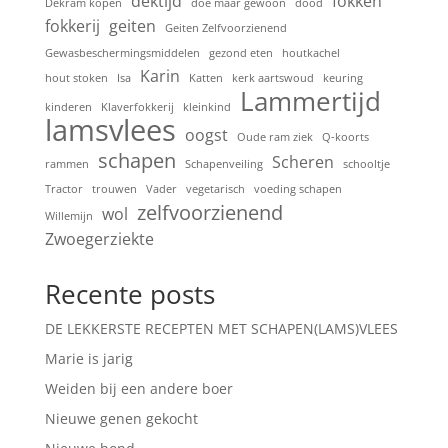
dektijd
fokken
Dekram kopen
doe maar gewoon
dood
fokkerij
geiten
Geiten Zelfvoorzienend
Gewasbeschermingsmiddelen
gezond eten
houtkachel
Karin
hout stoken
Isa
Katten
kerk aartswoud
keuring
Lammertijd
kinderen
Klaverfokkerij
kleinkind
lamsvlees
oogst
Oude ram ziek
Q-koorts
schapen
Scheren
rammen
Schapenveiling
schooltje
Tractor
trouwen
Vader
vegetarisch
voeding schapen
zelfvoorzienend
wol
Willemijn
Zwoegerziekte
Recente posts
DE LEKKERSTE RECEPTEN MET SCHAPEN(LAMS)VLEES
Marie is jarig
Weiden bij een andere boer
Nieuwe genen gekocht