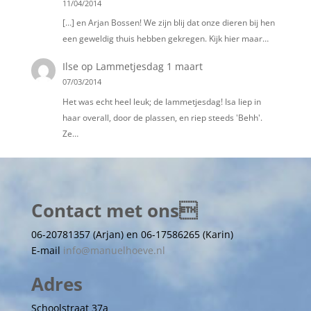
11/04/2014
[…] en Arjan Bossen! We zijn blij dat onze dieren bij hen
een geweldig thuis hebben gekregen. Kijk hier maar…
Ilse
op
Lammetjesdag 1 maart
07/03/2014
Het was echt heel leuk; de lammetjesdag! Isa liep in
haar overall, door de plassen, en riep steeds 'Behh'.
Ze…
Contact met ons
06-20781357 (Arjan) en 06-17586265 (Karin)
E-mail
info@manuelhoeve.nl
Adres
Schoolstraat 37a