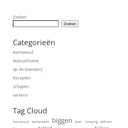
Zoeken
Zoeken
Categorieën
Aartswoud
Manuelhoeve
op de boerderij
Recepten
schapen
varkens
Tag Cloud
biggen
Aartswoud
barbecueën
boer
Camping
dekram