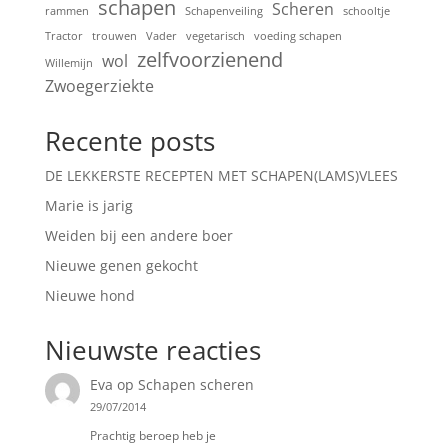
schapen
Scheren
rammen
Schapenveiling
schooltje
Tractor
trouwen
Vader
vegetarisch
voeding schapen
zelfvoorzienend
wol
Willemijn
Zwoegerziekte
Recente posts
DE LEKKERSTE RECEPTEN MET SCHAPEN(LAMS)VLEES
Marie is jarig
Weiden bij een andere boer
Nieuwe genen gekocht
Nieuwe hond
Nieuwste reacties
Eva
op
Schapen scheren
29/07/2014
Prachtig beroep heb je