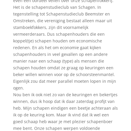
even een oordeel vellen over onze schapenfokkerij.
Het is de schapenstudieclub van Schagen. In
tegenstelling tot Schapenstudieclub Beemster en
Omstreken, die vereniging bestaat alleen maar uit
stamboekfokkers, zijn dit voornamelijk
vermeerderaars. Dus schapenhouders die een
koppel(tje) schapen houden om economische
redenen. En als het om economie gaat kijken
schapenhouders in veel gevallen op een andere
manier naar een schaap (type) als mensen die
schapen houden omdat ze graag op keuringen een
beker willen winnen voor op de schoorsteenmantel.
Eigenlijk zou dat meer parallel moeten lopen in mijn
ogen.
Nou ben ik ook niet zo van de keuringen en bekertjes
winnen, dus ik hoop dat ik daar zaterdag profijt van
heb. Mijn schapen eindigen een beetje achteraan als
ik op de keuring kom. Maar ik vind dat ik wel een
goed schaap heb waar je met plezier schapenboer
mee bent. Onze schapen werpen voldoende