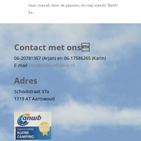
haar overall, door de plassen, en riep steeds 'Behh'.
Ze…
Contact met ons
06-20781357 (Arjan) en 06-17586265 (Karin)
E-mail
info@manuelhoeve.nl
Adres
Schoolstraat 37a
1719 AT Aartswoud