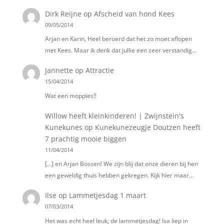
Dirk Reijne
op
Afscheid van hond Kees
09/05/2014
Arjan en Karin, Heel beroerd dat het zo moet aflopen
met Kees. Maar ik denk dat jullie een zeer verstandig…
Jannette
op
Attractie
15/04/2014
Wat een moppies!!
Willow heeft kleinkinderen! | Zwijnstein's
Kunekunes
op
Kunekunezeugje Doutzen heeft
7 prachtig mooie biggen
11/04/2014
[…] en Arjan Bossen! We zijn blij dat onze dieren bij hen
een geweldig thuis hebben gekregen. Kijk hier maar…
Ilse
op
Lammetjesdag 1 maart
07/03/2014
Het was echt heel leuk; de lammetjesdag! Isa liep in