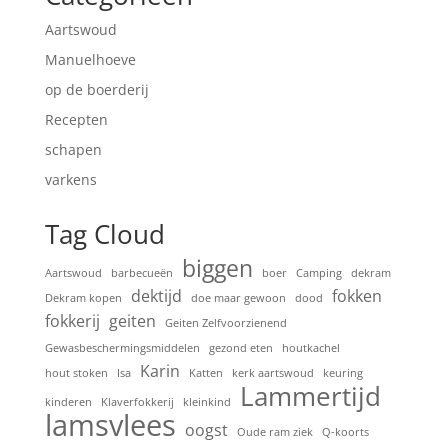
Aartswoud
Manuelhoeve
op de boerderij
Recepten
schapen
varkens
Tag Cloud
biggen
Aartswoud
barbecueën
boer
Camping
dekram
dektijd
fokken
Dekram kopen
doe maar gewoon
dood
fokkerij
geiten
Geiten Zelfvoorzienend
Gewasbeschermingsmiddelen
gezond eten
houtkachel
Karin
hout stoken
Isa
Katten
kerk aartswoud
keuring
Lammertijd
kinderen
Klaverfokkerij
kleinkind
lamsvlees
oogst
Oude ram ziek
Q-koorts