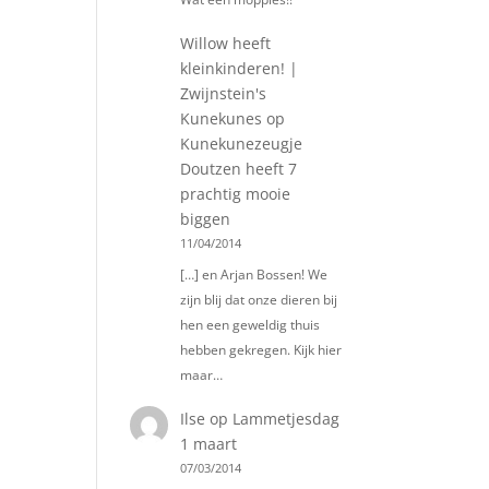
Willow heeft
kleinkinderen! |
Zwijnstein's
Kunekunes
op
Kunekunezeugje
Doutzen heeft 7
prachtig mooie
biggen
11/04/2014
[…] en Arjan Bossen! We
zijn blij dat onze dieren bij
hen een geweldig thuis
hebben gekregen. Kijk hier
maar…
Ilse
op
Lammetjesdag
1 maart
07/03/2014