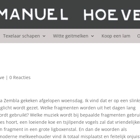
Texelaar schapen
Witte geitmelken
Koop een lam
O
ve
|
0 Reacties
 Zembla gekeken afgelopen woensdag. Ik vind dat er op een slink
glicht wordt gezet. Welke fragmenten worden uit het dagen lang
wordt gebruikt? Welke muziek wordt bij bepaalde fragmenten gebrui
jes hoort, een loeiende koe en tsjilpende vogels zal dat vriendelijke
n fragment in een grote ligboxenstal. En dan de woorden als
moderne melkveehouder vind ik totaal misplaatst en feitelijk onjuis