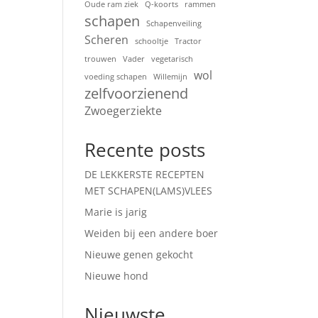
Oude ram ziek
Q-koorts
rammen
schapen
Schapenveiling
Scheren
schooltje
Tractor
trouwen
Vader
vegetarisch
wol
voeding schapen
Willemijn
zelfvoorzienend
Zwoegerziekte
Recente posts
DE LEKKERSTE RECEPTEN
MET SCHAPEN(LAMS)VLEES
Marie is jarig
Weiden bij een andere boer
Nieuwe genen gekocht
Nieuwe hond
Nieuwste