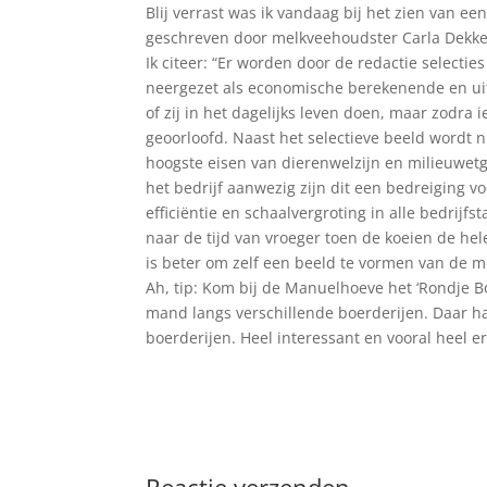
Blij verrast was ik vandaag bij het zien van e
geschreven door melkveehoudster Carla Dekker.
Ik citeer: “Er worden door de redactie selec
neergezet als economische berekenende en ui
of zij in het dagelijks leven doen, maar zodra
geoorloofd. Naast het selectieve beeld wordt
hoogste eisen van dierenwelzijn en milieuwetg
het bedrijf aanwezig zijn dit een bedreiging vo
efficiëntie en schaalvergroting in alle bedrijf
naar de tijd van vroeger toen de koeien de 
is beter om zelf een beeld te vormen van de me
Ah, tip: Kom bij de Manuelhoeve het ‘Rondje Bo
mand langs verschillende boerderijen. Daar haa
boerderijen. Heel interessant en vooral heel 
Reactie verzenden