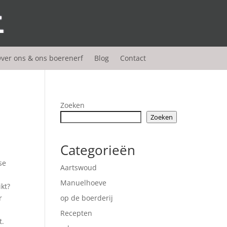
ver ons & ons boerenerf
Blog
Contact
Zoeken
Zoeken
Categorieën
se
Aartswoud
Manuelhoeve
kt?
r
op de boerderij
Recepten
t.