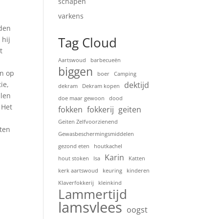
schapen
varkens
rden
Tag Cloud
hij
t
Aartswoud
barbecueën
biggen
en op
boer
Camping
ie,
dektijd
dekram
Dekram kopen
llen
doe maar gewoon
dood
 Het
fokken
fokkerij
geiten
Geiten Zelfvoorzienend
eten
Gewasbeschermingsmiddelen
gezond eten
houtkachel
Karin
hout stoken
Isa
Katten
kerk aartswoud
keuring
kinderen
Klaverfokkerij
kleinkind
Lammertijd
lamsvlees
oogst