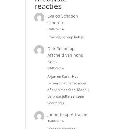
reacties
Eva
op
Schapen
scheren
29/07/2014
Prachtig beroep heb je
Dirk Reijne
op
Afscheid van hond
Kees
09/05/2014
Arjan en Karin, Heel
beroerd dat het zo moet
aflopen met Kees. Maar ik
denk dat jullie een zeer
verstandig…
Jannette
op
Attractie
15/04/2014
Wat een moppies!!