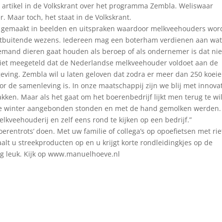
en artikel in de Volkskrant over het programma Zembla. Weliswaar
 Maar toch, het staat in de Volkskrant.
ties gemaakt in beelden en uitspraken waardoor melkveehouders wo
tbuitende wezens. Iedereen mag een boterham verdienen aan wat 
 iemand dieren gaat houden als beroep of als ondernemer is dat nie
 niet meegeteld dat de Nederlandse melkveehouder voldoet aan de
eving. Zembla wil u laten geloven dat zodra er meer dan 250 koei
or de samenleving is. In onze maatschappij zijn we blij met innovat
stakken. Maar als het gaat om het boerenbedrijf lijkt men terug te wi
hele winter aangebonden stonden en met de hand gemolken werden.
lkveehouderij en zelf eens rond te kijken op een bedrijf.”
erentrots’ doen. Met uw familie of collega’s op opoefietsen met ri
lt u streekproducten op en u krijgt korte rondleidingkjes op de
erg leuk. Kijk op www.manuelhoeve.nl